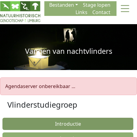
Naar de inhoud
Bestanden
Stage lopen
Links
Contact
Vangen van nachtvlinders
Agendaserver onbereikbaar ...
Vlinderstudiegroep
Introductie