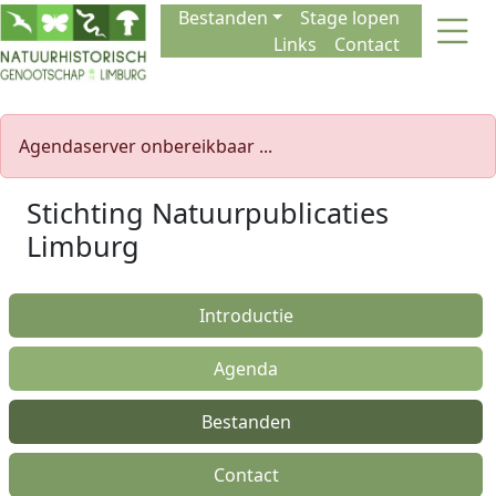
Naar de inhoud
Bestanden
Stage lopen
Links
Contact
Agendaserver onbereikbaar ...
Stichting Natuurpublicaties
Limburg
Introductie
Agenda
Bestanden
Contact