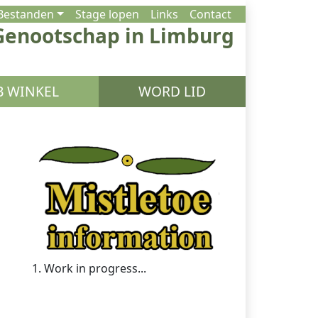
Bestanden
Stage lopen
Links
Contact
 Genootschap in Limburg
 WINKEL
WORD LID
1. Work in progress...