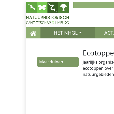
Naar de inhoud
Naar de hoofdnavigatie
HET NHGL
ACT
Ecotopp
Maasduinen
Jaarlijks organ
ecotoppen over 
natuurgebieden