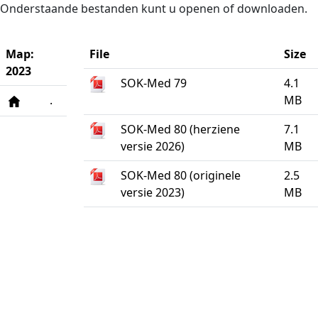
Naar de inhoud
Onderstaande bestanden kunt u openen of downloaden.
Map:
File
Size
2023
SOK-Med 79
4.1
.
MB
SOK-Med 80 (herziene
7.1
versie 2026)
MB
SOK-Med 80 (originele
2.5
versie 2023)
MB